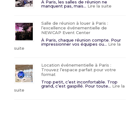
Paris
À Paris, les salles de réunion ne
tout-
:
manquent pas, mais…
Lire la suite
en-
Salle
un
de
?
réunion
atypique
Salle de réunion à louer à Paris :
Paris
l’excellence événementielle de
:
NEWCAP Event Center
ce
qu’il
À Paris, chaque réunion compte. Pour
faut
impressionner vos équipes ou…
Lire la
vérifier
:
suite
avant
Salle
de
de
réserver
réunion
à
Location événementielle à Paris :
louer
Trouvez l’espace parfait pour votre
à
format
Paris
:
Trop petit, c’est inconfortable. Trop
l’excellence
grand, c’est gaspillé. Pour toute…
Lire la
événementielle
:
suite
de
Location
NEWCAP
événementielle
Event
à
Center
Paris
:
Trouvez
l’espace
parfait
pour
votre
format