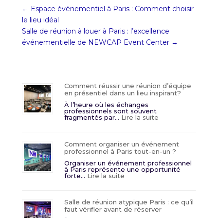
←
Espace événementiel à Paris : Comment choisir
le lieu idéal
Salle de réunion à louer à Paris : l’excellence
événementielle de NEWCAP Event Center
→
Comment réussir une réunion d’équipe
en présentiel dans un lieu inspirant?
À l’heure où les échanges
professionnels sont souvent
:
fragmentés par…
Lire la suite
Comment
réussir
une
réunion
Comment organiser un événement
d’équipe
professionnel à Paris tout-en-un ?
en
présentiel
Organiser un événement professionnel
dans
à Paris représente une opportunité
un
:
forte…
Lire la suite
lieu
Comment
inspirant?
organiser
un
événement
Salle de réunion atypique Paris : ce qu’il
professionnel
faut vérifier avant de réserver
à