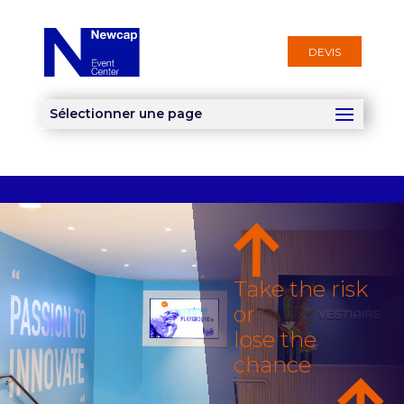
DEVIS
Sélectionner une page
Take the risk
or
lose the
chance